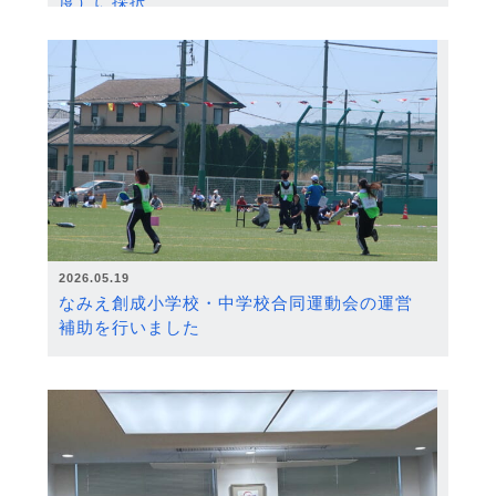
度）に採択
2026.05.19
なみえ創成小学校・中学校合同運動会の運営
補助を行いました