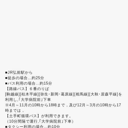
■JR弘前駅から
■徒歩の場合…約25分
■バス利用の場合…約15分
【路線バス】６番のりば
[駒越線][枯木平線][弥生･新岡･葛原線][相馬線][大秋･居森平線]を
利用し,｢大学病院前｣下車
※4月～11月の10時から18時まで，及び12月～3月の10時から17
時までは，
【土手町循環バス】が利用できます。
（10分間隔で運行,｢大学病院前｣下車）
■タクシー利用の場合…約10分