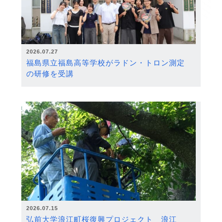
2026.07.27
福島県立福島高等学校がラドン・トロン測定
の研修を受講
2026.07.15
弘前大学浪江町桜復興プロジェクト 浪江