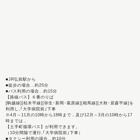
■JR弘前駅から
■徒歩の場合…約25分
■バス利用の場合…約15分
【路線バス】６番のりば
[駒越線][枯木平線][弥生･新岡･葛原線][相馬線][大秋･居森平線]を
利用し,｢大学病院前｣下車
※4月～11月の10時から18時まで，及び12月～3月の10時から17
時までは，
【土手町循環バス】が利用できます。
（10分間隔で運行,｢大学病院前｣下車）
■タクシー利用の場合…約10分