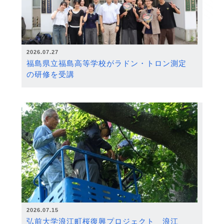
2026.07.27
福島県立福島高等学校がラドン・トロン測定
の研修を受講
2026.07.15
弘前大学浪江町桜復興プロジェクト 浪江