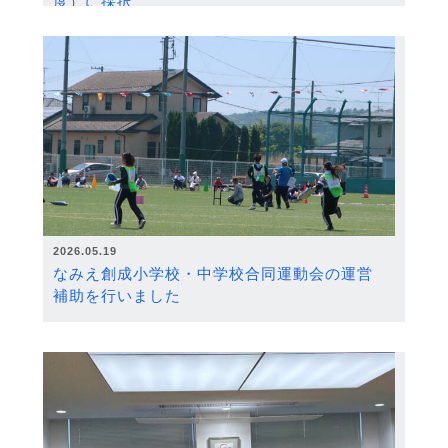
度）に採択
2026.05.19
なみえ創成小学校・中学校合同運動会の運営
補助を行いました