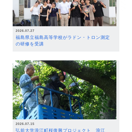
2026.07.27
福島県立福島高等学校がラドン・トロン測定
の研修を受講
2026.07.15
弘前大学浪江町桜復興プロジェクト 浪江