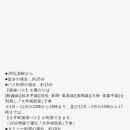
■JR弘前駅から
■徒歩の場合…約25分
■バス利用の場合…約15分
【路線バス】６番のりば
[駒越線][枯木平線][弥生･新岡･葛原線][相馬線][大秋･居森平線]を
利用し,｢大学病院前｣下車
※4月～11月の10時から18時まで，及び12月～3月の10時から17
時までは，
【土手町循環バス】が利用できます。
（10分間隔で運行,｢大学病院前｣下車）
■タクシー利用の場合…約10分