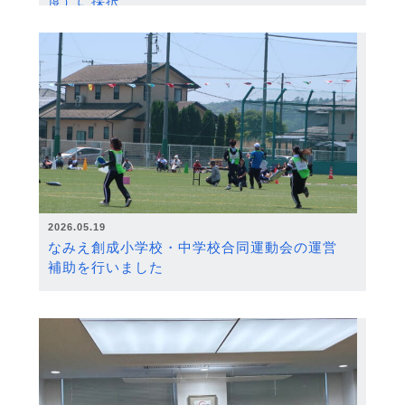
度）に採択
2026.05.19
なみえ創成小学校・中学校合同運動会の運営
補助を行いました