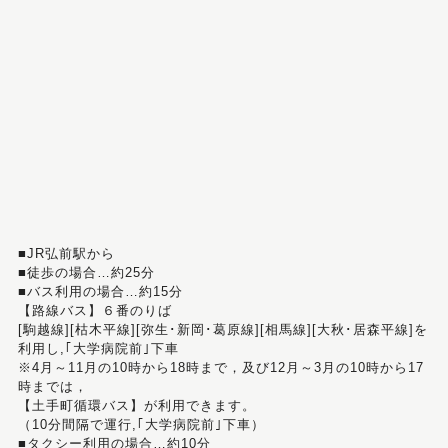
■JR弘前駅から
■徒歩の場合…約25分
■バス利用の場合…約15分
【路線バス】６番のりば
[駒越線][枯木平線][弥生･新岡･葛原線][相馬線][大秋･居森平線]を
利用し,｢大学病院前｣下車
※4月～11月の10時から18時まで，及び12月～3月の10時から17
時までは，
【土手町循環バス】が利用できます。
（10分間隔で運行,｢大学病院前｣下車）
■タクシー利用の場合…約10分