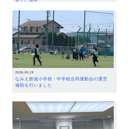
度）に採択
2026.05.19
なみえ創成小学校・中学校合同運動会の運営
補助を行いました