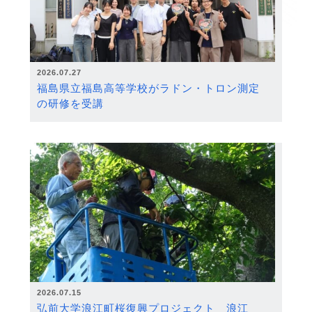
2026.07.27
福島県立福島高等学校がラドン・トロン測定
の研修を受講
2026.07.15
弘前大学浪江町桜復興プロジェクト 浪江