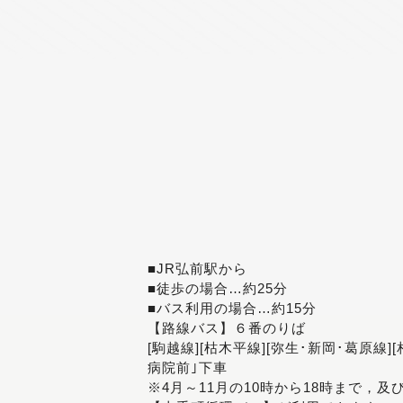
■JR弘前駅から
■徒歩の場合…約25分
■バス利用の場合…約15分
【路線バス】６番のりば
[駒越線][枯木平線][弥生･新岡･葛原線]
病院前｣下車
※4月～11月の10時から18時まで，及