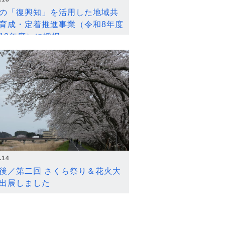
の「復興知」を活用した地域共
育成・定着推進事業（令和8年度
12年度）に採択
.14
後／第二回 さくら祭り＆花火大
出展しました