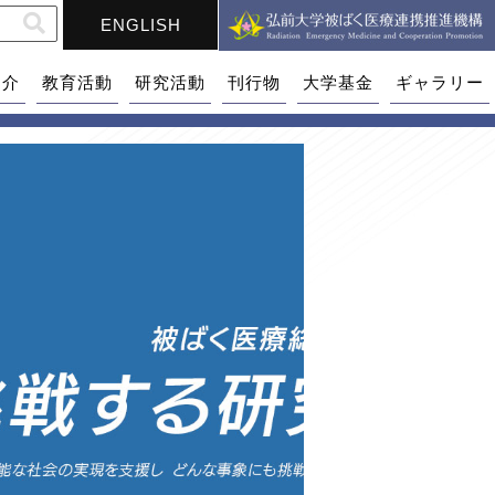
ENGLISH
紹介
教育活動
研究活動
刊行物
大学基金
ギャラリー