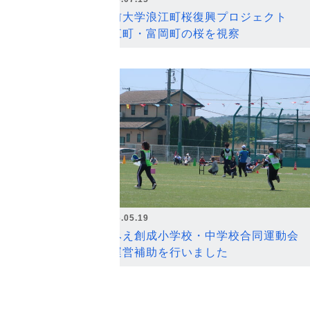
弘前大学浪江町桜復興プロジェクト
浪江町・富岡町の桜を視察
2026.05.19
なみえ創成小学校・中学校合同運動会
の運営補助を行いました