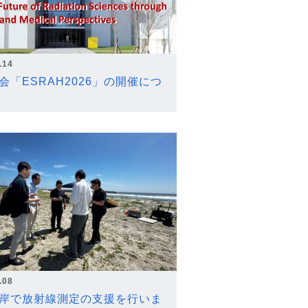
.14
会「ESRAH2026」の開催につ
.08
岸で放射線測定の支援を行いま