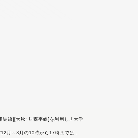
[相馬線][大秋･居森平線]を利用し,｢大学
び12月～3月の10時から17時までは，