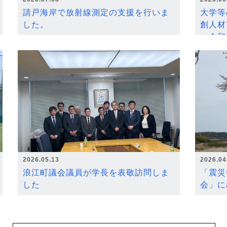
請戸海岸で放射線測定の支援を行いま
大学等
した。
創人材
～令和
2026.05.13
2026.04
浪江町議会議員が学長を表敬訪問しま
「震災
した
会」に