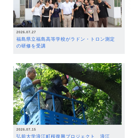
2026.07.27
福島県立福島高等学校がラドン・トロン測定
の研修を受講
2026.07.15
弘前大学浪江町桜復興プロジェクト 浪江