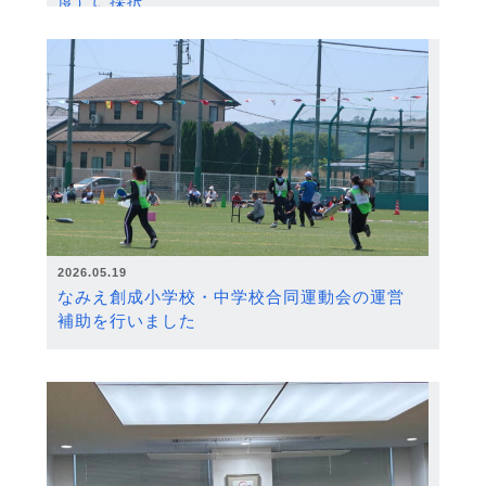
度）に採択
2026.05.19
なみえ創成小学校・中学校合同運動会の運営
補助を行いました