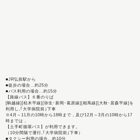
■JR弘前駅から
■徒歩の場合…約25分
■バス利用の場合…約15分
【路線バス】６番のりば
[駒越線][枯木平線][弥生･新岡･葛原線][相馬線][大秋･居森平線]を
利用し,｢大学病院前｣下車
※4月～11月の10時から18時まで，及び12月～3月の10時から17
時までは，
【土手町循環バス】が利用できます。
（10分間隔で運行,｢大学病院前｣下車）
■タクシー利用の場合…約10分