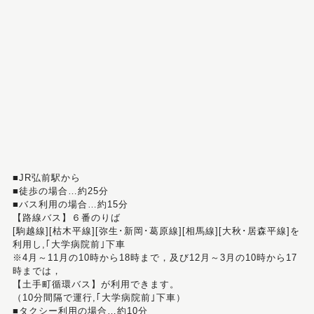
■JR弘前駅から
■徒歩の場合…約25分
■バス利用の場合…約15分
【路線バス】６番のりば
[駒越線][枯木平線][弥生･新岡･葛原線][相馬線][大秋･居森平線]を
利用し,｢大学病院前｣下車
※4月～11月の10時から18時まで，及び12月～3月の10時から17
時までは，
【土手町循環バス】が利用できます。
（10分間隔で運行,｢大学病院前｣下車）
■タクシー利用の場合…約10分