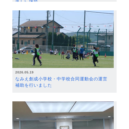
度）に採択
2026.05.19
なみえ創成小学校・中学校合同運動会の運営
補助を行いました