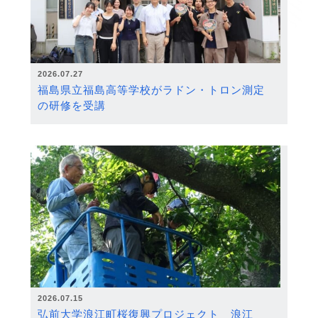
2026.07.27
福島県立福島高等学校がラドン・トロン測定
の研修を受講
2026.07.15
弘前大学浪江町桜復興プロジェクト 浪江