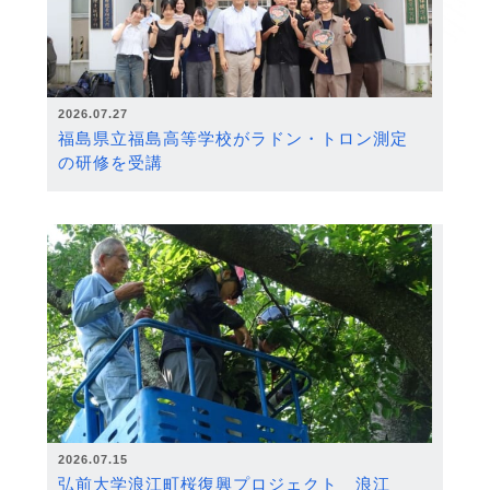
2026.07.27
福島県立福島高等学校がラドン・トロン測定
の研修を受講
2026.07.15
弘前大学浪江町桜復興プロジェクト 浪江