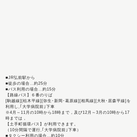
■JR弘前駅から
■徒歩の場合…約25分
■バス利用の場合…約15分
【路線バス】６番のりば
[駒越線][枯木平線][弥生･新岡･葛原線][相馬線][大秋･居森平線]を
利用し,｢大学病院前｣下車
※4月～11月の10時から18時まで，及び12月～3月の10時から17
時までは，
【土手町循環バス】が利用できます。
（10分間隔で運行,｢大学病院前｣下車）
■タクシー利用の場合…約10分