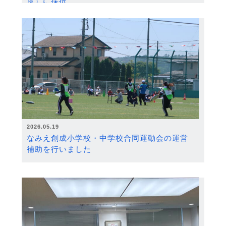
度）に採択
2026.05.19
なみえ創成小学校・中学校合同運動会の運営
補助を行いました