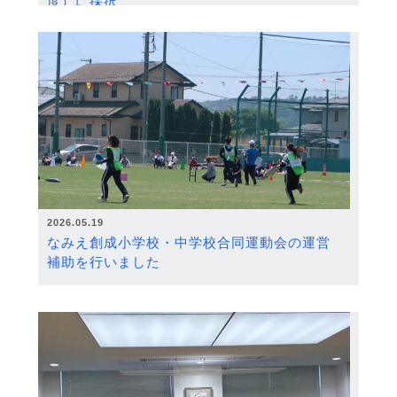
度）に採択
2026.05.19
なみえ創成小学校・中学校合同運動会の運営
補助を行いました