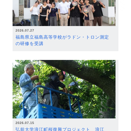
2026.07.27
福島県立福島高等学校がラドン・トロン測定
の研修を受講
2026.07.15
弘前大学浪江町桜復興プロジェクト 浪江