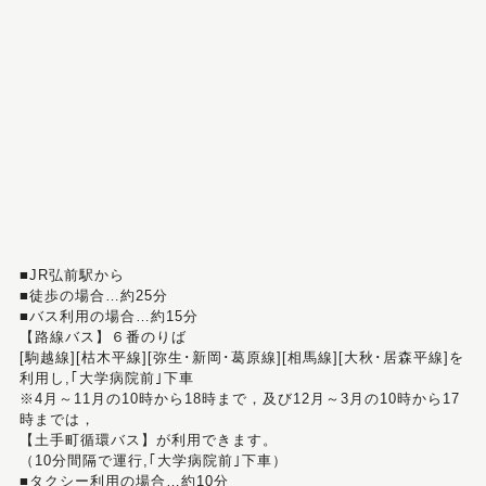
■JR弘前駅から
■徒歩の場合…約25分
■バス利用の場合…約15分
【路線バス】６番のりば
[駒越線][枯木平線][弥生･新岡･葛原線][相馬線][大秋･居森平線]を
利用し,｢大学病院前｣下車
※4月～11月の10時から18時まで，及び12月～3月の10時から17
時までは，
【土手町循環バス】が利用できます。
（10分間隔で運行,｢大学病院前｣下車）
■タクシー利用の場合…約10分