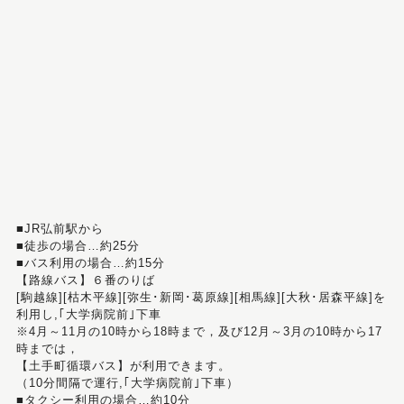
■JR弘前駅から
■徒歩の場合…約25分
■バス利用の場合…約15分
【路線バス】６番のりば
[駒越線][枯木平線][弥生･新岡･葛原線][相馬線][大秋･居森平線]を
利用し,｢大学病院前｣下車
※4月～11月の10時から18時まで，及び12月～3月の10時から17
時までは，
【土手町循環バス】が利用できます。
（10分間隔で運行,｢大学病院前｣下車）
■タクシー利用の場合…約10分