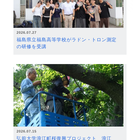
2026.07.27
福島県立福島高等学校がラドン・トロン測定
の研修を受講
2026.07.15
弘前大学浪江町桜復興プロジェクト 浪江