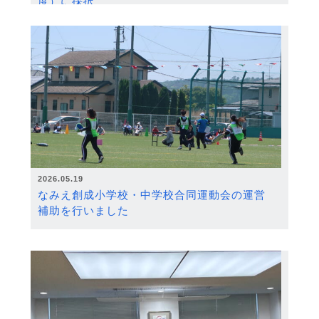
度）に採択
2026.05.19
なみえ創成小学校・中学校合同運動会の運営
補助を行いました