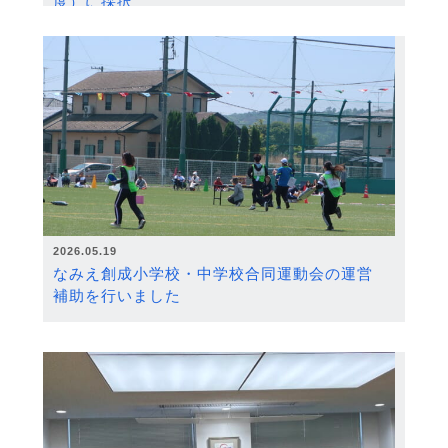
度）に採択
2026.05.19
なみえ創成小学校・中学校合同運動会の運営
補助を行いました