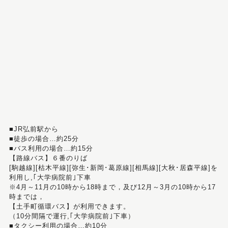
■JR弘前駅から
■徒歩の場合…約25分
■バス利用の場合…約15分
【路線バス】６番のりば
[駒越線][枯木平線][弥生･新岡･葛原線][相馬線][大秋･居森平線]を
利用し,｢大学病院前｣下車
※4月～11月の10時から18時まで，及び12月～3月の10時から17
時までは，
【土手町循環バス】が利用できます。
（10分間隔で運行,｢大学病院前｣下車）
■タクシー利用の場合…約10分