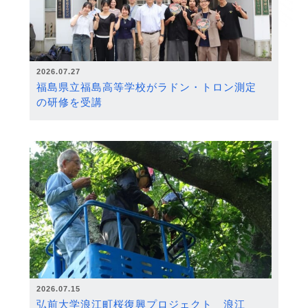
2026.07.27
福島県立福島高等学校がラドン・トロン測定
の研修を受講
2026.07.15
弘前大学浪江町桜復興プロジェクト 浪江