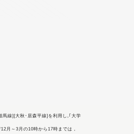
[相馬線][大秋･居森平線]を利用し,｢大学
び12月～3月の10時から17時までは，