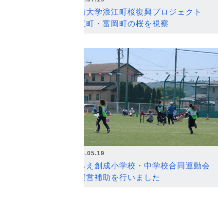
弘前大学浪江町桜復興プロジェクト
浪江町・富岡町の桜を視察
2026.05.19
なみえ創成小学校・中学校合同運動会
の運営補助を行いました