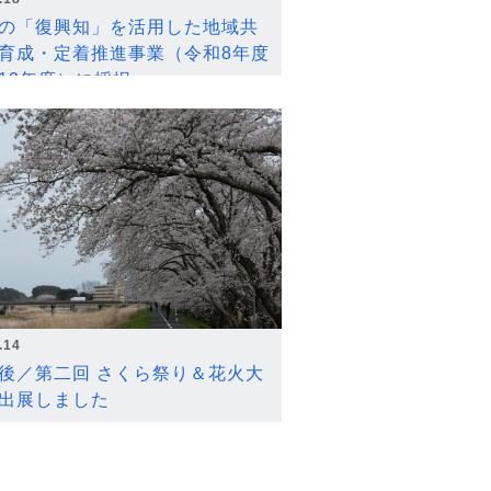
の「復興知」を活用した地域共
育成・定着推進事業（令和8年度
12年度）に採択
.14
後／第二回 さくら祭り＆花火大
出展しました