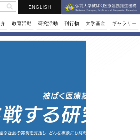
ENGLISH
紹介
教育活動
研究活動
刊行物
大学基金
ギャラリー