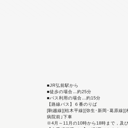
■JR弘前駅から
■徒歩の場合…約25分
■バス利用の場合…約15分
【路線バス】６番のりば
[駒越線][枯木平線][弥生･新岡･葛原線]
病院前｣下車
※4月～11月の10時から18時まで，及