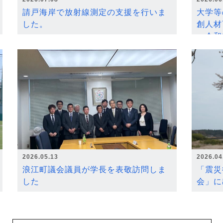
請戸海岸で放射線測定の支援を行いま
大学等
した。
創人材
～令和
2026.05.13
2026.04
浪江町議会議員が学長を表敬訪問しま
「震災
した
会」に