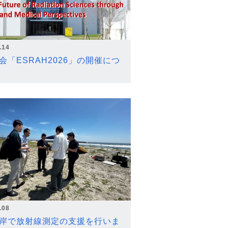
.14
会「ESRAH2026」の開催につ
.08
岸で放射線測定の支援を行いま