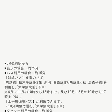
■JR弘前駅から
■徒歩の場合…約25分
■バス利用の場合…約15分
【路線バス】６番のりば
[駒越線][枯木平線][弥生･新岡･葛原線][相馬線][大秋･居森平線]を
利用し,｢大学病院前｣下車
※4月～11月の10時から18時まで，及び12月～3月の10時から17
時までは，
【土手町循環バス】が利用できます。
（10分間隔で運行,｢大学病院前｣下車）
■タクシー利用の場合…約10分