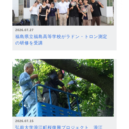
2026.07.27
福島県立福島高等学校がラドン・トロン測定
の研修を受講
2026.07.15
弘前大学浪江町桜復興プロジェクト 浪江