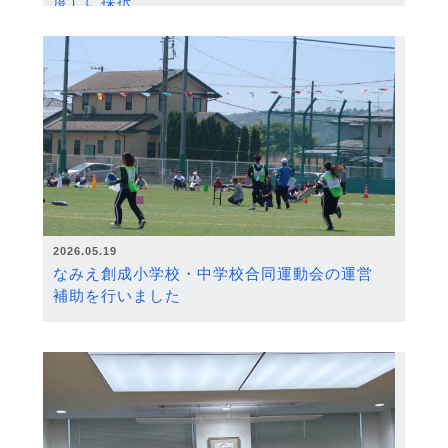
度）に採択
2026.05.19
なみえ創成小学校・中学校合同運動会の運営
補助を行いました