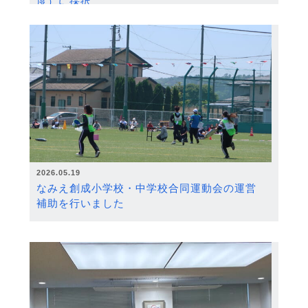
度）に採択
2026.05.19
なみえ創成小学校・中学校合同運動会の運営
補助を行いました