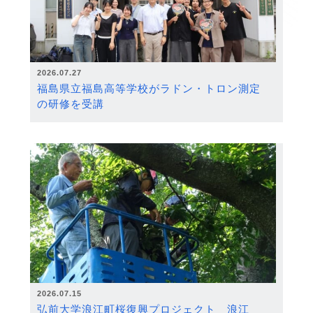
2026.07.27
福島県立福島高等学校がラドン・トロン測定
の研修を受講
2026.07.15
弘前大学浪江町桜復興プロジェクト 浪江