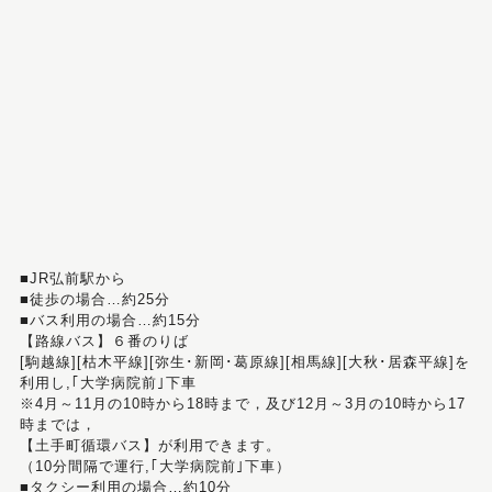
■JR弘前駅から
■徒歩の場合…約25分
■バス利用の場合…約15分
【路線バス】６番のりば
[駒越線][枯木平線][弥生･新岡･葛原線][相馬線][大秋･居森平線]を
利用し,｢大学病院前｣下車
※4月～11月の10時から18時まで，及び12月～3月の10時から17
時までは，
【土手町循環バス】が利用できます。
（10分間隔で運行,｢大学病院前｣下車）
■タクシー利用の場合…約10分