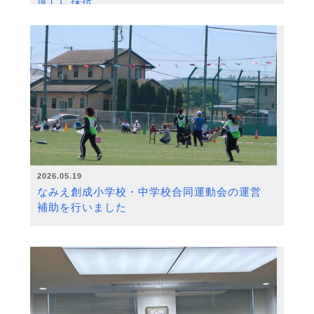
度）に採択
2026.05.19
なみえ創成小学校・中学校合同運動会の運営
補助を行いました