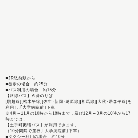
■JR弘前駅から
■徒歩の場合…約25分
■バス利用の場合…約15分
【路線バス】６番のりば
[駒越線][枯木平線][弥生･新岡･葛原線][相馬線][大秋･居森平線]を
利用し,｢大学病院前｣下車
※4月～11月の10時から18時まで，及び12月～3月の10時から17
時までは，
【土手町循環バス】が利用できます。
（10分間隔で運行,｢大学病院前｣下車）
■タクシー利用の場合…約10分