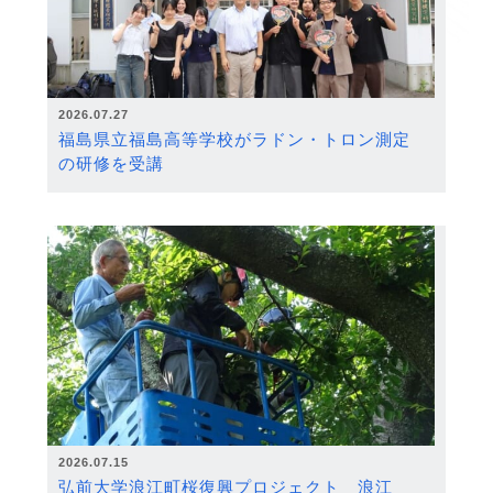
2026.07.27
福島県立福島高等学校がラドン・トロン測定
の研修を受講
2026.07.15
弘前大学浪江町桜復興プロジェクト 浪江