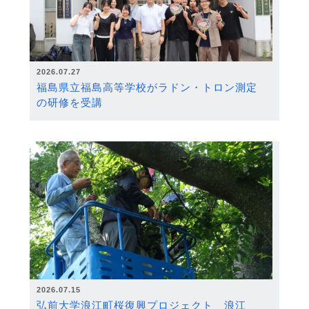
2026.07.27
福島県立福島高等学校がラドン・トロン測定
の研修を受講
2026.07.15
弘前大学浪江町桜復興プロジェクト 浪江