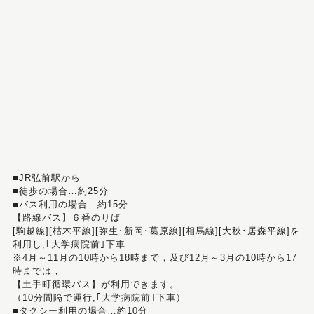
■JR弘前駅から
■徒歩の場合…約25分
■バス利用の場合…約15分
【路線バス】６番のりば
[駒越線][枯木平線][弥生･新岡･葛原線][相馬線][大秋･居森平線]を
利用し,｢大学病院前｣下車
※4月～11月の10時から18時まで，及び12月～3月の10時から17
時までは，
【土手町循環バス】が利用できます。
（10分間隔で運行,｢大学病院前｣下車）
■タクシー利用の場合…約10分