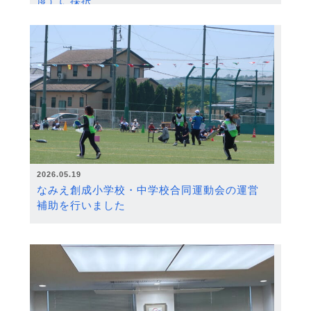
度）に採択
2026.05.19
なみえ創成小学校・中学校合同運動会の運営
補助を行いました