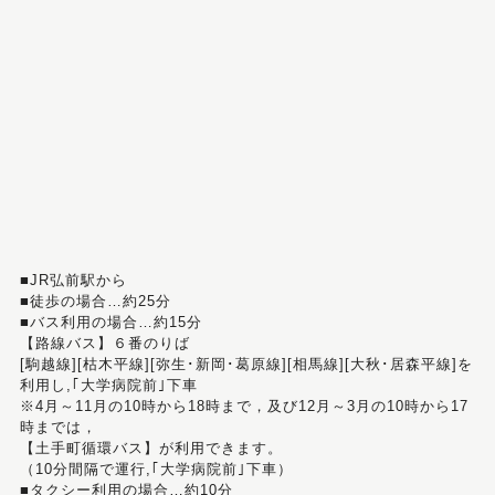
■JR弘前駅から
■徒歩の場合…約25分
■バス利用の場合…約15分
【路線バス】６番のりば
[駒越線][枯木平線][弥生･新岡･葛原線][相馬線][大秋･居森平線]を
利用し,｢大学病院前｣下車
※4月～11月の10時から18時まで，及び12月～3月の10時から17
時までは，
【土手町循環バス】が利用できます。
（10分間隔で運行,｢大学病院前｣下車）
■タクシー利用の場合…約10分