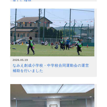
度）に採択
2026.05.19
なみえ創成小学校・中学校合同運動会の運営
補助を行いました