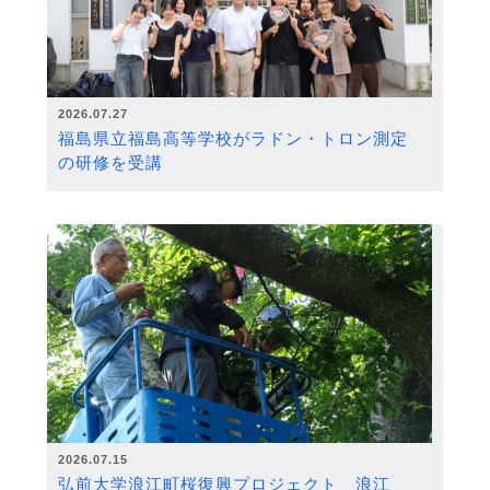
2026.07.27
福島県立福島高等学校がラドン・トロン測定
の研修を受講
2026.07.15
弘前大学浪江町桜復興プロジェクト 浪江