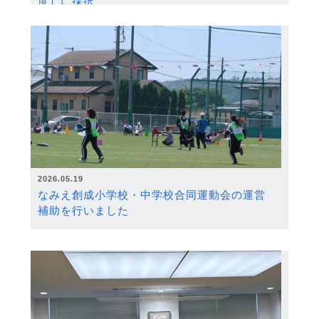
度）に採択
2026.05.19
なみえ創成小学校・中学校合同運動会の運営
補助を行いました