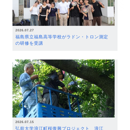
2026.07.27
福島県立福島高等学校がラドン・トロン測定
の研修を受講
2026.07.15
弘前大学浪江町桜復興プロジェクト 浪江