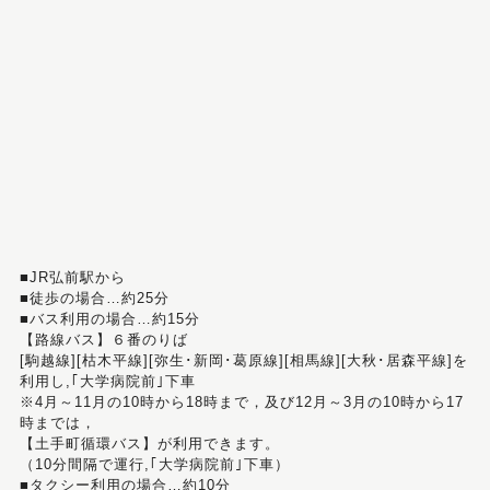
■JR弘前駅から
■徒歩の場合…約25分
■バス利用の場合…約15分
【路線バス】６番のりば
[駒越線][枯木平線][弥生･新岡･葛原線][相馬線][大秋･居森平線]を
利用し,｢大学病院前｣下車
※4月～11月の10時から18時まで，及び12月～3月の10時から17
時までは，
【土手町循環バス】が利用できます。
（10分間隔で運行,｢大学病院前｣下車）
■タクシー利用の場合…約10分