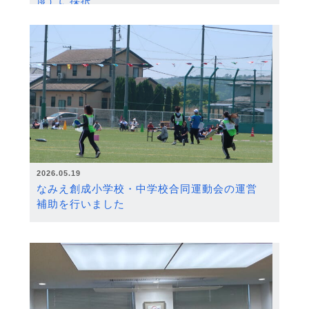
度）に採択
2026.05.19
なみえ創成小学校・中学校合同運動会の運営
補助を行いました