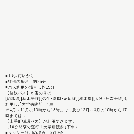
■JR弘前駅から
■徒歩の場合…約25分
■バス利用の場合…約15分
【路線バス】６番のりば
[駒越線][枯木平線][弥生･新岡･葛原線][相馬線][大秋･居森平線]を
利用し,｢大学病院前｣下車
※4月～11月の10時から18時まで，及び12月～3月の10時から17
時までは，
【土手町循環バス】が利用できます。
（10分間隔で運行,｢大学病院前｣下車）
■タクシー利用の場合…約10分