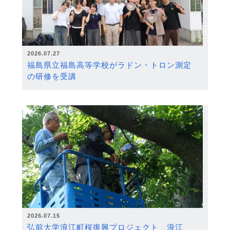
2026.07.27
福島県立福島高等学校がラドン・トロン測定
の研修を受講
2026.07.15
弘前大学浪江町桜復興プロジェクト 浪江