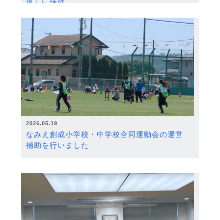
度）に採択
2026.05.19
なみえ創成小学校・中学校合同運動会の運営
補助を行いました