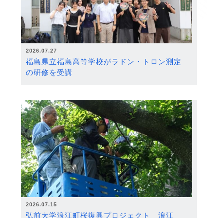
2026.07.27
福島県立福島高等学校がラドン・トロン測定
の研修を受講
2026.07.15
弘前大学浪江町桜復興プロジェクト 浪江