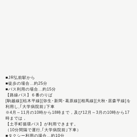
■JR弘前駅から
■徒歩の場合…約25分
■バス利用の場合…約15分
【路線バス】６番のりば
[駒越線][枯木平線][弥生･新岡･葛原線][相馬線][大秋･居森平線]を
利用し,｢大学病院前｣下車
※4月～11月の10時から18時まで，及び12月～3月の10時から17
時までは，
【土手町循環バス】が利用できます。
（10分間隔で運行,｢大学病院前｣下車）
■タクシー利用の場合…約10分