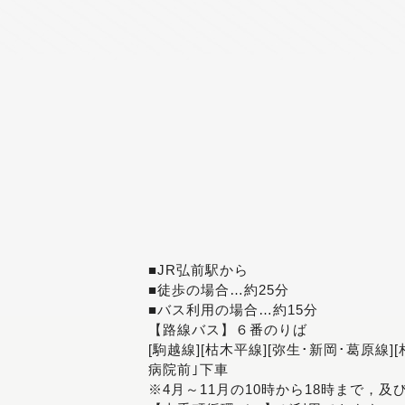
■JR弘前駅から
■徒歩の場合…約25分
■バス利用の場合…約15分
【路線バス】６番のりば
[駒越線][枯木平線][弥生･新岡･葛原線]
病院前｣下車
※4月～11月の10時から18時まで，及