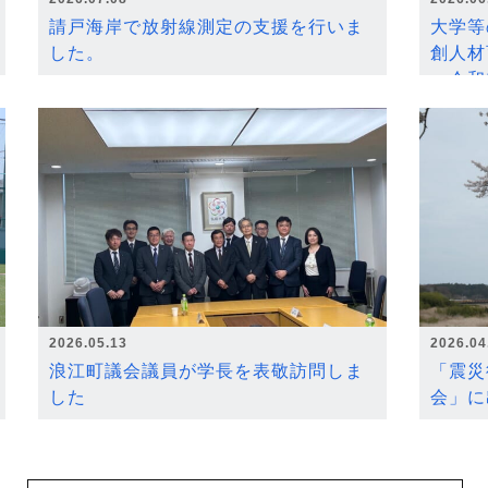
請戸海岸で放射線測定の支援を行いま
大学等
した。
創人材
～令和
2026.05.13
2026.04
浪江町議会議員が学長を表敬訪問しま
「震災
した
会」に