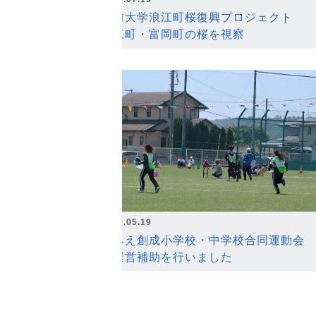
弘前大学浪江町桜復興プロジェクト
浪江町・富岡町の桜を視察
2026.05.19
なみえ創成小学校・中学校合同運動会
の運営補助を行いました