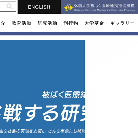
ENGLISH
紹介
教育活動
研究活動
刊行物
大学基金
ギャラリー