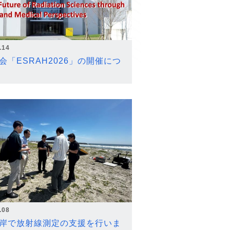
.14
会「ESRAH2026」の開催につ
.08
岸で放射線測定の支援を行いま