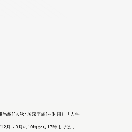
[相馬線][大秋･居森平線]を利用し,｢大学
び12月～3月の10時から17時までは，