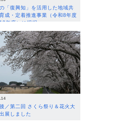
の「復興知」を活用した地域共
育成・定着推進事業（令和8年度
12年度）に採択
.14
後／第二回 さくら祭り＆花火大
出展しました