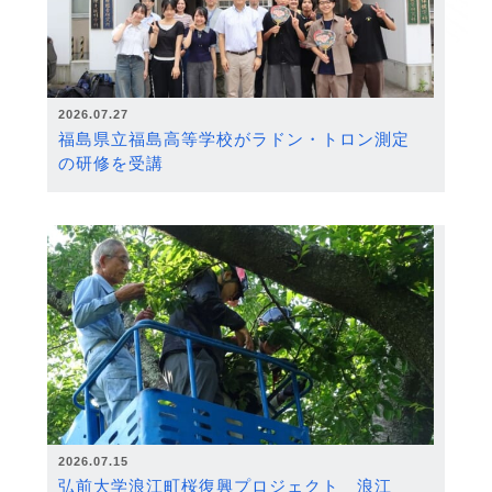
2026.07.27
福島県立福島高等学校がラドン・トロン測定
の研修を受講
2026.07.15
弘前大学浪江町桜復興プロジェクト 浪江