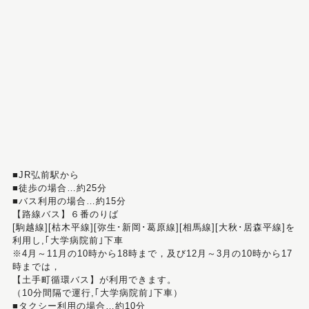
■JR弘前駅から
■徒歩の場合…約25分
■バス利用の場合…約15分
【路線バス】６番のりば
[駒越線][枯木平線][弥生･新岡･葛原線][相馬線][大秋･居森平線]を
利用し,｢大学病院前｣下車
※4月～11月の10時から18時まで，及び12月～3月の10時から17
時までは，
【土手町循環バス】が利用できます。
（10分間隔で運行,｢大学病院前｣下車）
■タクシー利用の場合…約10分