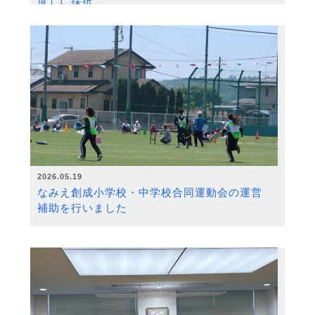
度）に採択
2026.05.19
なみえ創成小学校・中学校合同運動会の運営
補助を行いました