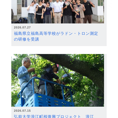
2026.07.27
福島県立福島高等学校がラドン・トロン測定
の研修を受講
2026.07.15
弘前大学浪江町桜復興プロジェクト 浪江