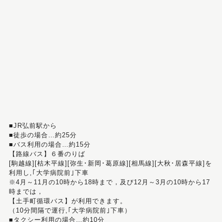
■JR弘前駅から
■徒歩の場合…約25分
■バス利用の場合…約15分
【路線バス】６番のりば
[駒越線][枯木平線][弥生･新岡･葛原線][相馬線][大秋･居森平線]を
利用し,｢大学病院前｣下車
※4月～11月の10時から18時まで，及び12月～3月の10時から17
時までは，
【土手町循環バス】が利用できます。
（10分間隔で運行,｢大学病院前｣下車）
■タクシー利用の場合…約10分