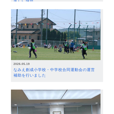
度）に採択
2026.05.19
なみえ創成小学校・中学校合同運動会の運営
補助を行いました