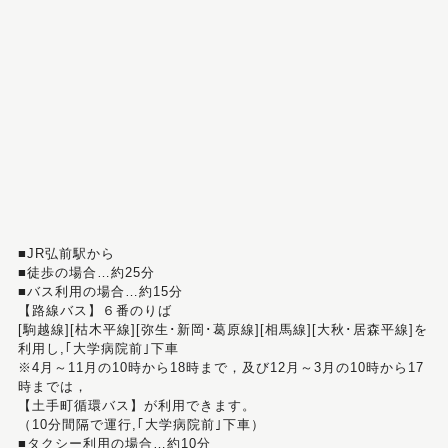
■JR弘前駅から
■徒歩の場合…約25分
■バス利用の場合…約15分
【路線バス】６番のりば
[駒越線][枯木平線][弥生･新岡･葛原線][相馬線][大秋･居森平線]を
利用し,｢大学病院前｣下車
※4月～11月の10時から18時まで，及び12月～3月の10時から17
時までは，
【土手町循環バス】が利用できます。
（10分間隔で運行,｢大学病院前｣下車）
■タクシー利用の場合…約10分