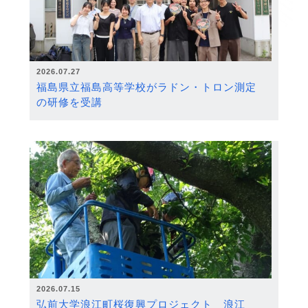
2026.07.27
福島県立福島高等学校がラドン・トロン測定
の研修を受講
2026.07.15
弘前大学浪江町桜復興プロジェクト 浪江