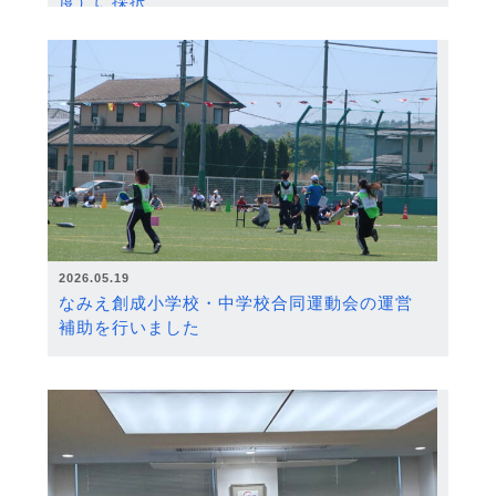
度）に採択
2026.05.19
なみえ創成小学校・中学校合同運動会の運営
補助を行いました