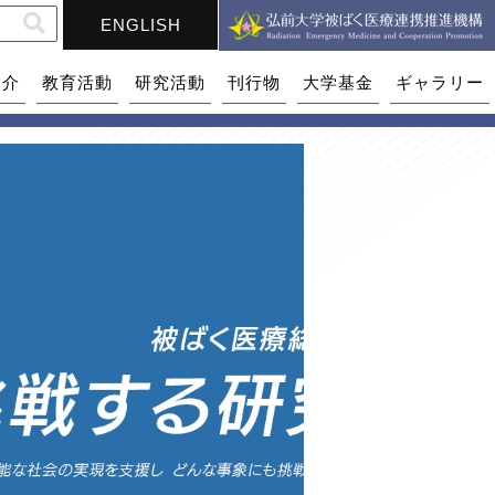
ENGLISH
紹介
教育活動
研究活動
刊行物
大学基金
ギャラリー