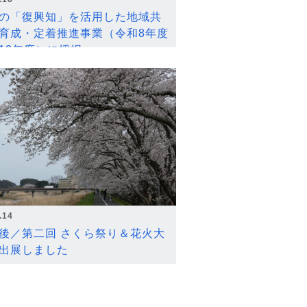
の「復興知」を活用した地域共
育成・定着推進事業（令和8年度
12年度）に採択
.14
後／第二回 さくら祭り＆花火大
出展しました