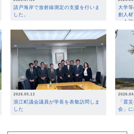
請戸海岸で放射線測定の支援を行いま
大学等
した。
創人材
～令和
2026.05.13
2026.04
浪江町議会議員が学長を表敬訪問しま
「震災
した
会」に