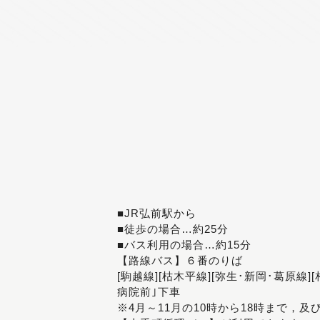
■JR弘前駅から
■徒歩の場合…約25分
■バス利用の場合…約15分
【路線バス】６番のりば
[駒越線][枯木平線][弥生･新岡･葛原線]
病院前｣下車
※4月～11月の10時から18時まで，及