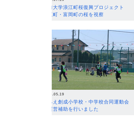
弘前大学浪江町桜復興プロジェクト
浪江町・富岡町の桜を視察
2026.05.19
なみえ創成小学校・中学校合同運動会
の運営補助を行いました