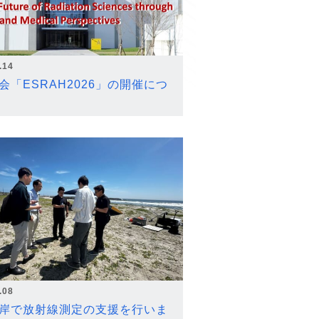
.14
会「ESRAH2026」の開催につ
.08
岸で放射線測定の支援を行いま