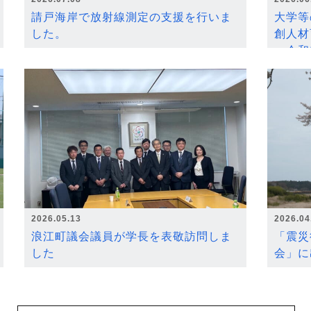
請戸海岸で放射線測定の支援を行いま
大学等
した。
創人材
～令和
2026.05.13
2026.04
浪江町議会議員が学長を表敬訪問しま
「震災
した
会」に