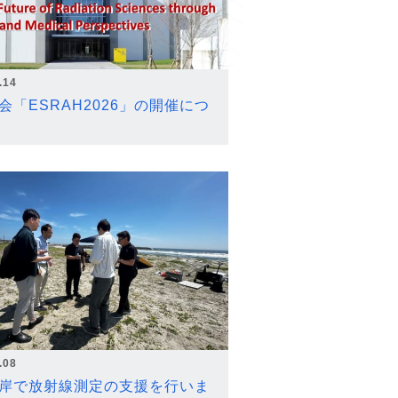
.14
会「ESRAH2026」の開催につ
.08
岸で放射線測定の支援を行いま