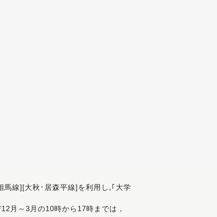
[相馬線][大秋･居森平線]を利用し,｢大学
び12月～3月の10時から17時までは，