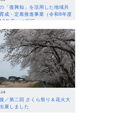
の「復興知」を活用した地域共
育成・定着推進事業（令和8年度
12年度）に採択
.14
後／第二回 さくら祭り＆花火大
出展しました