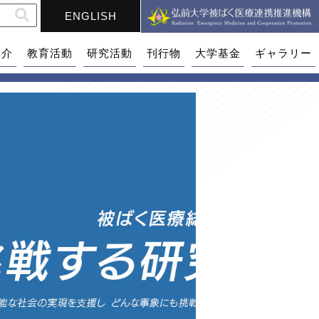
ENGLISH
紹介
教育活動
研究活動
刊行物
大学基金
ギャラリー