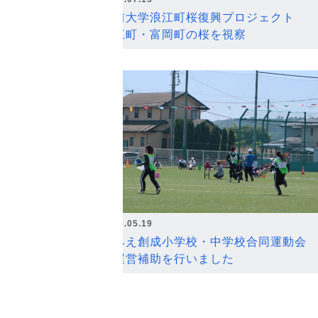
弘前大学浪江町桜復興プロジェクト
浪江町・富岡町の桜を視察
2026.05.19
なみえ創成小学校・中学校合同運動会
の運営補助を行いました