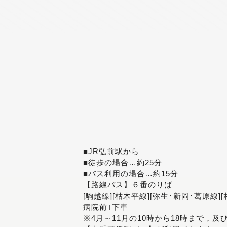
■JR弘前駅から
■徒歩の場合…約25分
■バス利用の場合…約15分
【路線バス】６番のりば
[駒越線][枯木平線][弥生･新岡･葛原線]
病院前｣下車
※4月～11月の10時から18時まで，及