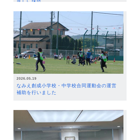
度）に採択
2026.05.19
なみえ創成小学校・中学校合同運動会の運営
補助を行いました