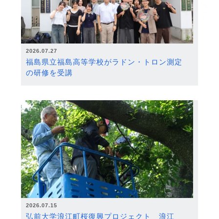
2026.07.27
福島県立福島高等学校がラドン・トロン測定
の研修を受講
2026.07.15
弘前大学浪江町桜復興プロジェクト 浪江