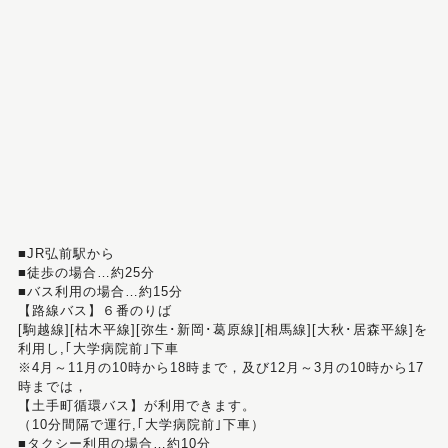
■JR弘前駅から
■徒歩の場合…約25分
■バス利用の場合…約15分
【路線バス】６番のりば
[駒越線][枯木平線][弥生･新岡･葛原線][相馬線][大秋･居森平線]を
利用し,｢大学病院前｣下車
※4月～11月の10時から18時まで，及び12月～3月の10時から17
時までは，
【土手町循環バス】が利用できます。
（10分間隔で運行,｢大学病院前｣下車）
■タクシー利用の場合…約10分