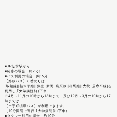
■JR弘前駅から
■徒歩の場合…約25分
■バス利用の場合…約15分
【路線バス】６番のりば
[駒越線][枯木平線][弥生･新岡･葛原線][相馬線][大秋･居森平線]を
利用し,｢大学病院前｣下車
※4月～11月の10時から18時まで，及び12月～3月の10時から17
時までは，
【土手町循環バス】が利用できます。
（10分間隔で運行,｢大学病院前｣下車）
■タクシー利用の場合…約10分