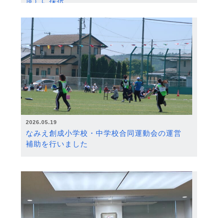
度）に採択
2026.05.19
なみえ創成小学校・中学校合同運動会の運営
補助を行いました