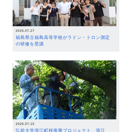
2026.07.27
福島県立福島高等学校がラドン・トロン測定
の研修を受講
2026.07.15
弘前大学浪江町桜復興プロジェクト 浪江