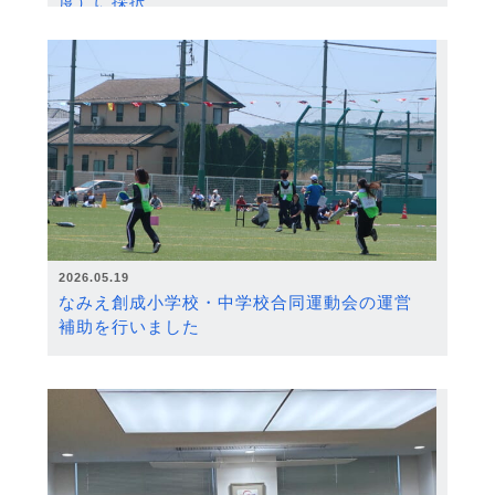
度）に採択
2026.05.19
なみえ創成小学校・中学校合同運動会の運営
補助を行いました