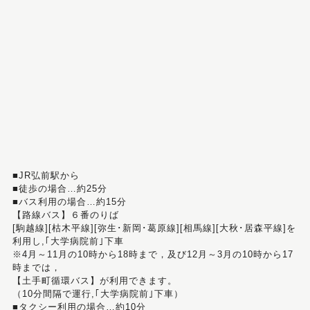
■JR弘前駅から
■徒歩の場合…約25分
■バス利用の場合…約15分
【路線バス】６番のりば
[駒越線][枯木平線][弥生･新岡･葛原線][相馬線][大秋･居森平線]を
利用し,｢大学病院前｣下車
※4月～11月の10時から18時まで，及び12月～3月の10時から17
時までは，
【土手町循環バス】が利用できます。
（10分間隔で運行,｢大学病院前｣下車）
■タクシー利用の場合…約10分