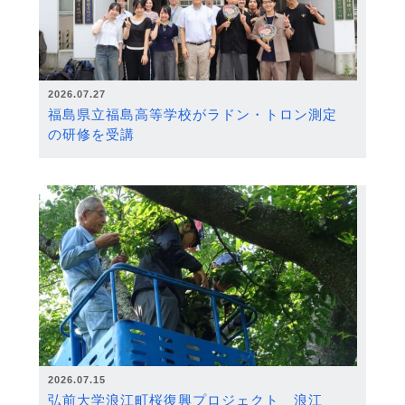
2026.07.27
福島県立福島高等学校がラドン・トロン測定
の研修を受講
2026.07.15
弘前大学浪江町桜復興プロジェクト 浪江