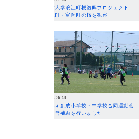
弘前大学浪江町桜復興プロジェクト
浪江町・富岡町の桜を視察
2026.05.19
なみえ創成小学校・中学校合同運動会
の運営補助を行いました