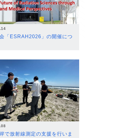
.14
会「ESRAH2026」の開催につ
.08
岸で放射線測定の支援を行いま