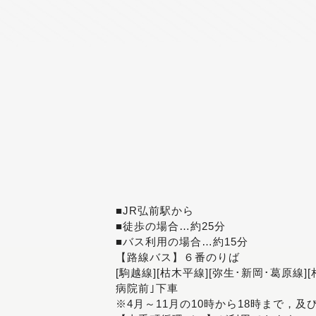
■JR弘前駅から
■徒歩の場合…約25分
■バス利用の場合…約15分
【路線バス】６番のりば
[駒越線][枯木平線][弥生･新岡･葛原線]
病院前｣下車
※4月～11月の10時から18時まで，及