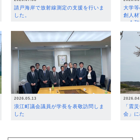
請戸海岸で放射線測定の支援を行いま
大学等
した。
創人材
～令和
2026.05.13
2026.04
浪江町議会議員が学長を表敬訪問しま
「震災
した
会」に