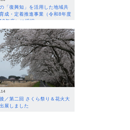
の「復興知」を活用した地域共
育成・定着推進事業（令和8年度
12年度）に採択
.14
後／第二回 さくら祭り＆花火大
出展しました