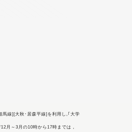
[相馬線][大秋･居森平線]を利用し,｢大学
び12月～3月の10時から17時までは，