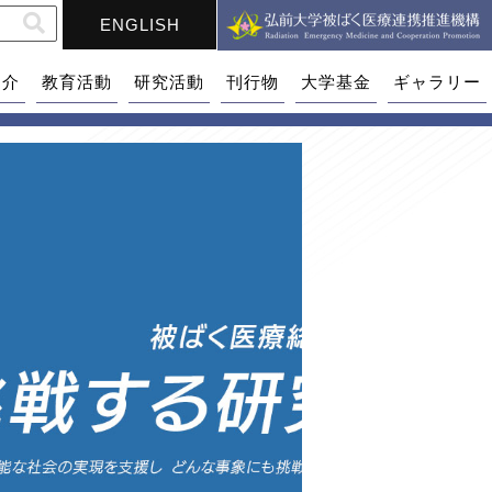
ENGLISH
紹介
教育活動
研究活動
刊行物
大学基金
ギャラリー