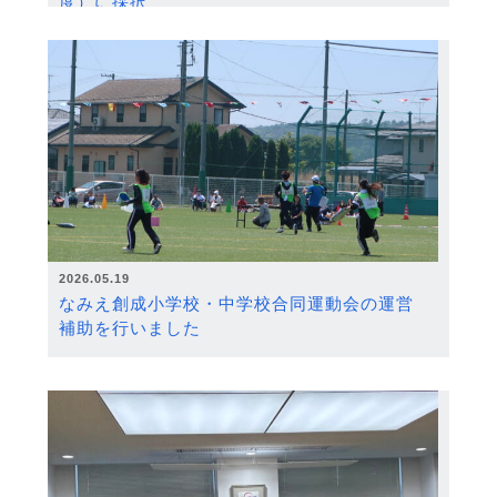
度）に採択
2026.05.19
なみえ創成小学校・中学校合同運動会の運営
補助を行いました