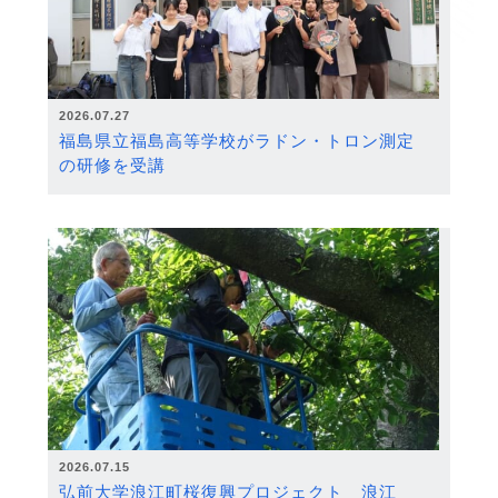
2026.07.27
福島県立福島高等学校がラドン・トロン測定
の研修を受講
2026.07.15
弘前大学浪江町桜復興プロジェクト 浪江