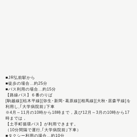
■JR弘前駅から
■徒歩の場合…約25分
■バス利用の場合…約15分
【路線バス】６番のりば
[駒越線][枯木平線][弥生･新岡･葛原線][相馬線][大秋･居森平線]を
利用し,｢大学病院前｣下車
※4月～11月の10時から18時まで，及び12月～3月の10時から17
時までは，
【土手町循環バス】が利用できます。
（10分間隔で運行,｢大学病院前｣下車）
■タクシー利用の場合…約10分