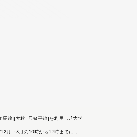
[相馬線][大秋･居森平線]を利用し,｢大学
び12月～3月の10時から17時までは，