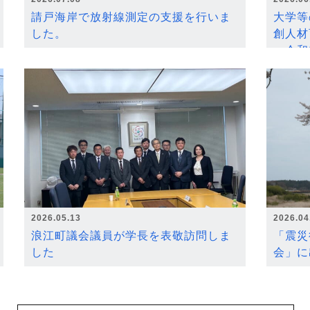
請戸海岸で放射線測定の支援を行いま
大学等
した。
創人材
～令和
2026.05.13
2026.04
浪江町議会議員が学長を表敬訪問しま
「震災
した
会」に