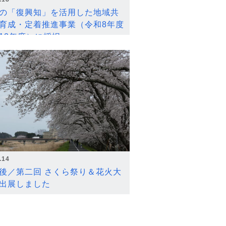
の「復興知」を活用した地域共
育成・定着推進事業（令和8年度
12年度）に採択
.14
後／第二回 さくら祭り＆花火大
出展しました