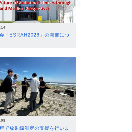
.14
会「ESRAH2026」の開催につ
.08
岸で放射線測定の支援を行いま