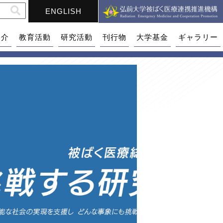
ENGLISH
紹介
教育活動
研究活動
刊行物
大学基金
ギャラリー