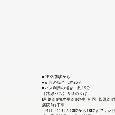
■JR弘前駅から
■徒歩の場合…約25分
■バス利用の場合…約15分
【路線バス】６番のりば
[駒越線][枯木平線][弥生･新岡･葛原線]
病院前｣下車
※4月～11月の10時から18時まで，及