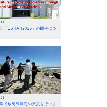
.14
会「ESRAH2026」の開催につ
.08
岸で放射線測定の支援を行いま