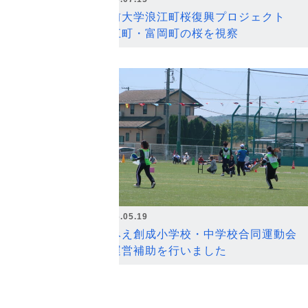
弘前大学浪江町桜復興プロジェクト
浪江町・富岡町の桜を視察
2026.05.19
なみえ創成小学校・中学校合同運動会
の運営補助を行いました