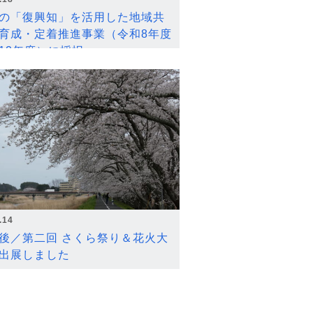
の「復興知」を活用した地域共
育成・定着推進事業（令和8年度
12年度）に採択
.14
後／第二回 さくら祭り＆花火大
出展しました