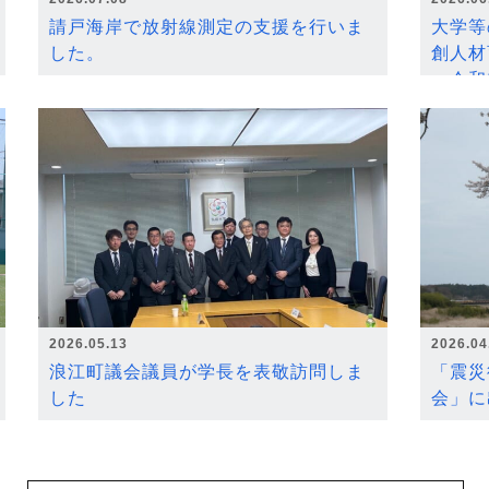
請戸海岸で放射線測定の支援を行いま
大学等
した。
創人材
～令和
2026.05.13
2026.04
浪江町議会議員が学長を表敬訪問しま
「震災
した
会」に