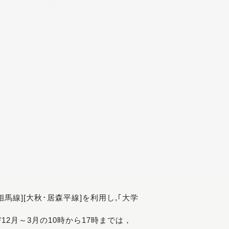
[相馬線][大秋･居森平線]を利用し,｢大学
び12月～3月の10時から17時までは，