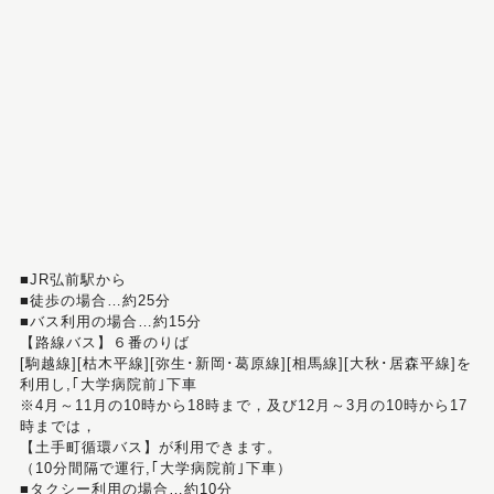
■JR弘前駅から
■徒歩の場合…約25分
■バス利用の場合…約15分
【路線バス】６番のりば
[駒越線][枯木平線][弥生･新岡･葛原線][相馬線][大秋･居森平線]を
利用し,｢大学病院前｣下車
※4月～11月の10時から18時まで，及び12月～3月の10時から17
時までは，
【土手町循環バス】が利用できます。
（10分間隔で運行,｢大学病院前｣下車）
■タクシー利用の場合…約10分