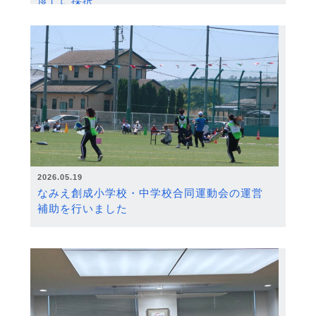
度）に採択
2026.05.19
なみえ創成小学校・中学校合同運動会の運営
補助を行いました