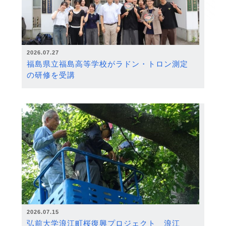
2026.07.27
福島県立福島高等学校がラドン・トロン測定
の研修を受講
2026.07.15
弘前大学浪江町桜復興プロジェクト 浪江