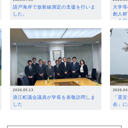
請戸海岸で放射線測定の支援を行いま
大学等
した。
創人材
～令和
2026.05.13
2026.04
浪江町議会議員が学長を表敬訪問しま
「震災
した
会」に