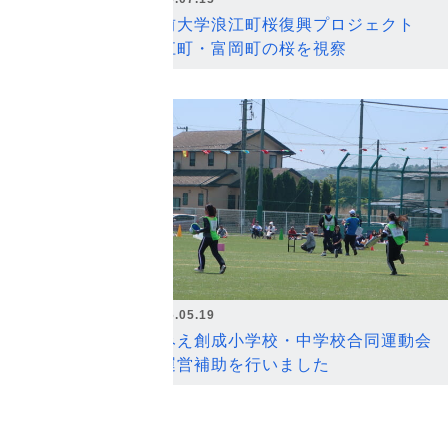
弘前大学浪江町桜復興プロジェクト
浪江町・富岡町の桜を視察
2026.05.19
なみえ創成小学校・中学校合同運動会
の運営補助を行いました