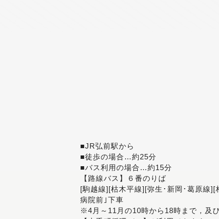
■JR弘前駅から
■徒歩の場合…約25分
■バス利用の場合…約15分
【路線バス】６番のりば
[駒越線][枯木平線][弥生･新岡･葛原線]
病院前｣下車
※4月～11月の10時から18時まで，及