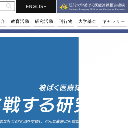
ENGLISH
紹介
教育活動
研究活動
刊行物
大学基金
ギャラリー