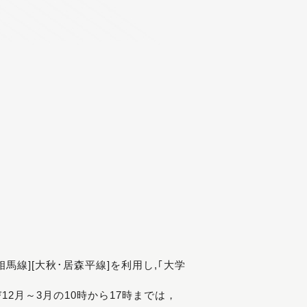
[相馬線][大秋･居森平線]を利用し,｢大学
び12月～3月の10時から17時までは，