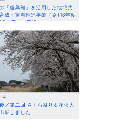
の「復興知」を活用した地域共
育成・定着推進事業（令和8年度
12年度）に採択
.14
後／第二回 さくら祭り＆花火大
出展しました