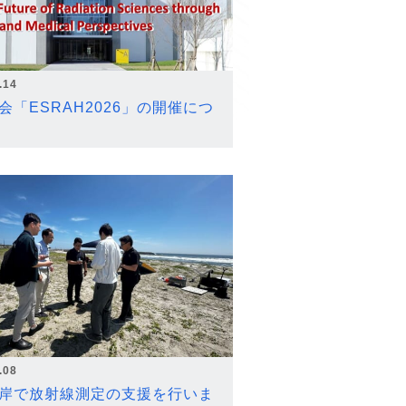
.14
会「ESRAH2026」の開催につ
.08
岸で放射線測定の支援を行いま