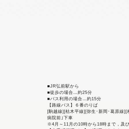
■JR弘前駅から
■徒歩の場合…約25分
■バス利用の場合…約15分
【路線バス】６番のりば
[駒越線][枯木平線][弥生･新岡･葛原線]
病院前｣下車
※4月～11月の10時から18時まで，及