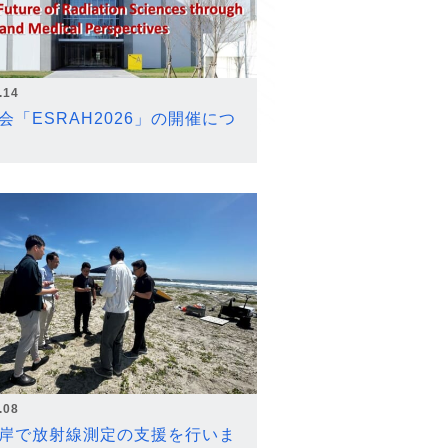
.14
会「ESRAH2026」の開催につ
.08
岸で放射線測定の支援を行いま