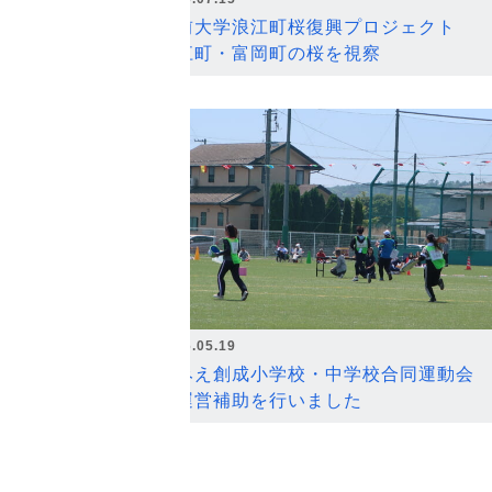
弘前大学浪江町桜復興プロジェクト
浪江町・富岡町の桜を視察
2026.05.19
なみえ創成小学校・中学校合同運動会
の運営補助を行いました