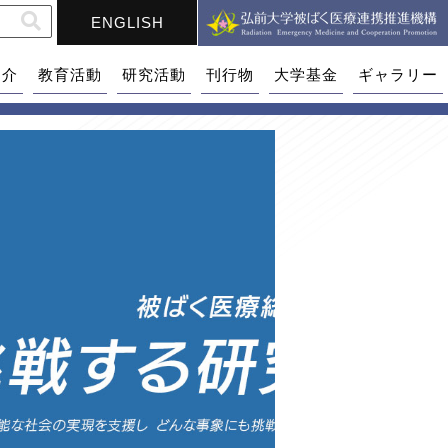
ENGLISH
紹介
教育活動
研究活動
刊行物
大学基金
ギャラリー