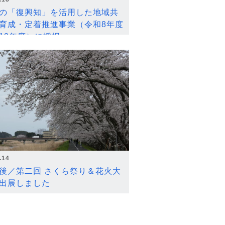
の「復興知」を活用した地域共
育成・定着推進事業（令和8年度
12年度）に採択
.14
後／第二回 さくら祭り＆花火大
出展しました