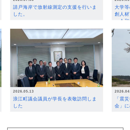
請戸海岸で放射線測定の支援を行いま
大学等
した。
創人材
～令和
2026.05.13
2026.04
浪江町議会議員が学長を表敬訪問しま
「震災
した
会」に