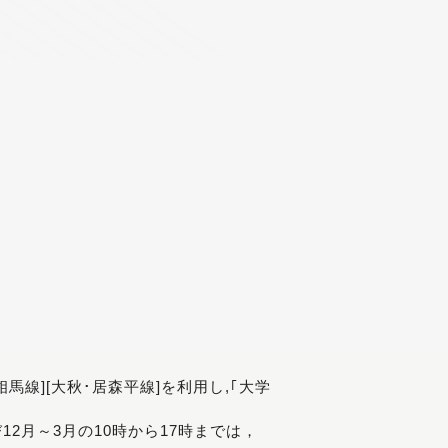
[相馬線][大秋･居森平線]を利用し,｢大学
び12月～3月の10時から17時までは，