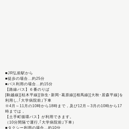
■JR弘前駅から
■徒歩の場合…約25分
■バス利用の場合…約15分
【路線バス】６番のりば
[駒越線][枯木平線][弥生･新岡･葛原線][相馬線][大秋･居森平線]を
利用し,｢大学病院前｣下車
※4月～11月の10時から18時まで，及び12月～3月の10時から17
時までは，
【土手町循環バス】が利用できます。
（10分間隔で運行,｢大学病院前｣下車）
■タクシー利用の場合…約10分