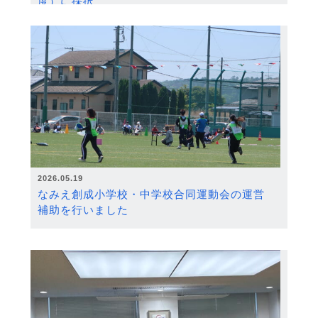
度）に採択
2026.05.19
なみえ創成小学校・中学校合同運動会の運営
補助を行いました