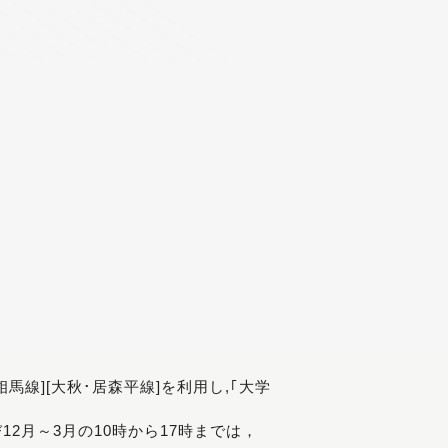
[相馬線][大秋･居森平線]を利用し,｢大学
び12月～3月の10時から17時までは，