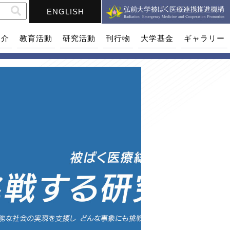
ENGLISH
紹介
教育活動
研究活動
刊行物
大学基金
ギャラリー