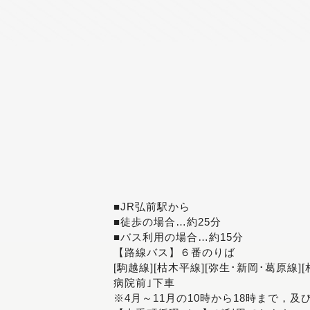
■JR弘前駅から
■徒歩の場合…約25分
■バス利用の場合…約15分
【路線バス】６番のりば
[駒越線][枯木平線][弥生･新岡･葛原線]
病院前｣下車
※4月～11月の10時から18時まで，及