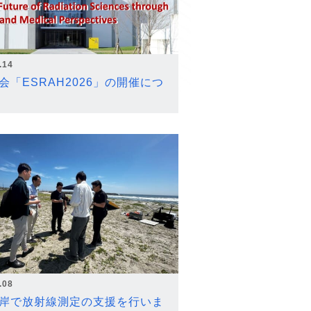
.14
会「ESRAH2026」の開催につ
.08
岸で放射線測定の支援を行いま