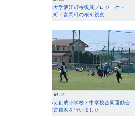
弘前大学浪江町桜復興プロジェクト
浪江町・富岡町の桜を視察
2026.05.19
なみえ創成小学校・中学校合同運動会
の運営補助を行いました