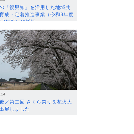
の「復興知」を活用した地域共
育成・定着推進事業（令和8年度
12年度）に採択
.14
後／第二回 さくら祭り＆花火大
出展しました