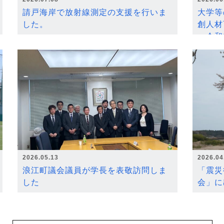
請戸海岸で放射線測定の支援を行いま
大学等
した。
創人材
～令和
2026.05.13
2026.04
浪江町議会議員が学長を表敬訪問しま
「震災
した
会」に