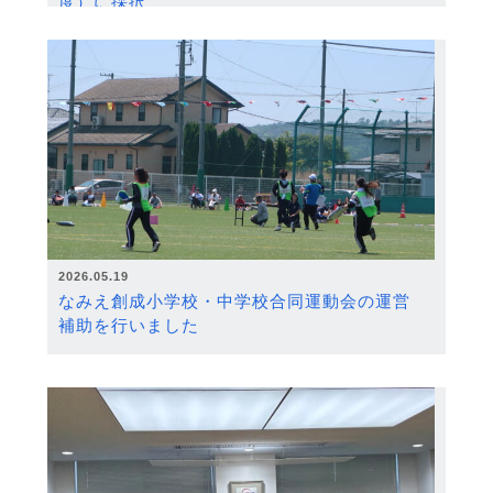
度）に採択
2026.05.19
なみえ創成小学校・中学校合同運動会の運営
補助を行いました