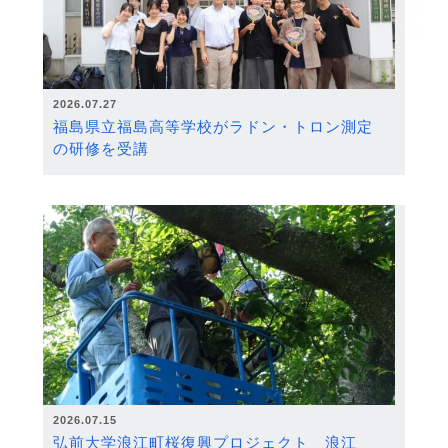
2026.07.27
福島県立福島高等学校がラドン・トロン測定
の研修を受講
2026.07.15
弘前大学浪江町桜復興プロジェクト 浪江