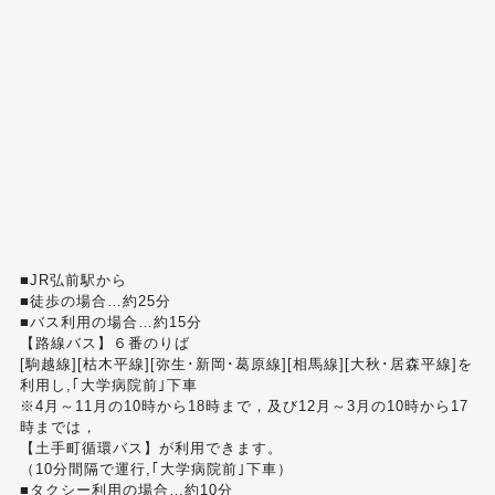
■JR弘前駅から
■徒歩の場合…約25分
■バス利用の場合…約15分
【路線バス】６番のりば
[駒越線][枯木平線][弥生･新岡･葛原線][相馬線][大秋･居森平線]を
利用し,｢大学病院前｣下車
※4月～11月の10時から18時まで，及び12月～3月の10時から17
時までは，
【土手町循環バス】が利用できます。
（10分間隔で運行,｢大学病院前｣下車）
■タクシー利用の場合…約10分