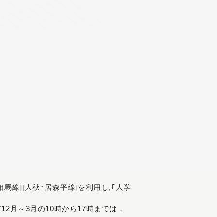
[相馬線][大秋･居森平線]を利用し,｢大学
び12月～3月の10時から17時までは，