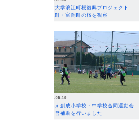
弘前大学浪江町桜復興プロジェクト
浪江町・富岡町の桜を視察
2026.05.19
なみえ創成小学校・中学校合同運動会
の運営補助を行いました