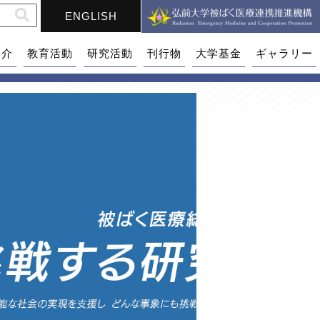
ENGLISH
紹介
教育活動
研究活動
刊行物
大学基金
ギャラリー