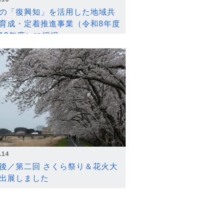
の「復興知」を活用した地域共
育成・定着推進事業（令和8年度
12年度）に採択
.14
後／第二回 さくら祭り＆花火大
出展しました