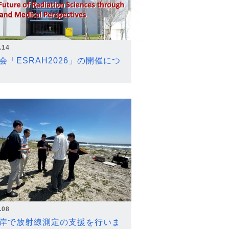
.14
会「ESRAH2026」の開催につ
.08
岸で放射線測定の支援を行いま