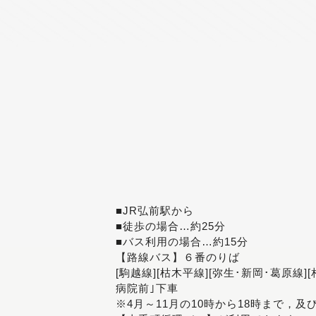
■JR弘前駅から
■徒歩の場合…約25分
■バス利用の場合…約15分
【路線バス】６番のりば
[駒越線][枯木平線][弥生･新岡･葛原線]
病院前｣下車
※4月～11月の10時から18時まで，及