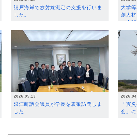
請戸海岸で放射線測定の支援を行いま
大学等
した。
創人材
～令和
2026.05.13
2026.04
浪江町議会議員が学長を表敬訪問しま
「震災
した
会」に