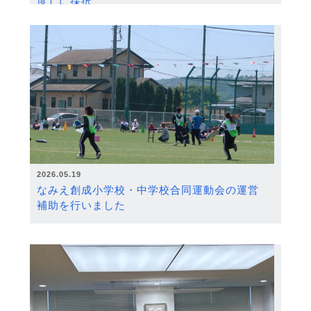
度）に採択
2026.05.19
なみえ創成小学校・中学校合同運動会の運営
補助を行いました