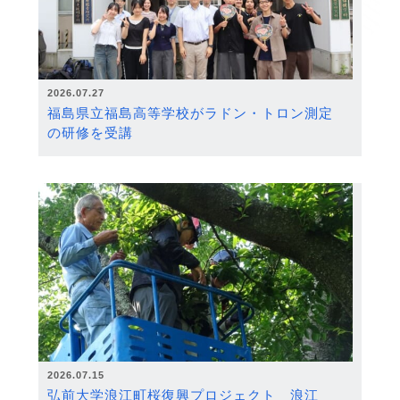
2026.07.27
福島県立福島高等学校がラドン・トロン測定
の研修を受講
2026.07.15
弘前大学浪江町桜復興プロジェクト 浪江