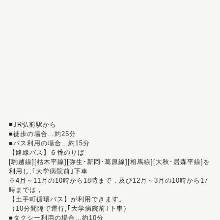
■JR弘前駅から
■徒歩の場合…約25分
■バス利用の場合…約15分
【路線バス】６番のりば
[駒越線][枯木平線][弥生･新岡･葛原線][相馬線][大秋･居森平線]を
利用し,｢大学病院前｣下車
※4月～11月の10時から18時まで，及び12月～3月の10時から17
時までは，
【土手町循環バス】が利用できます。
（10分間隔で運行,｢大学病院前｣下車）
■タクシー利用の場合…約10分