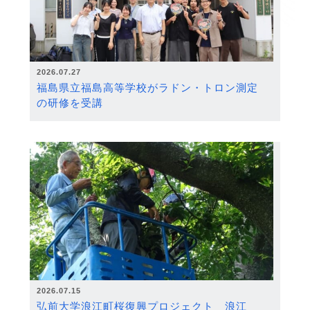
2026.07.27
福島県立福島高等学校がラドン・トロン測定
の研修を受講
2026.07.15
弘前大学浪江町桜復興プロジェクト 浪江