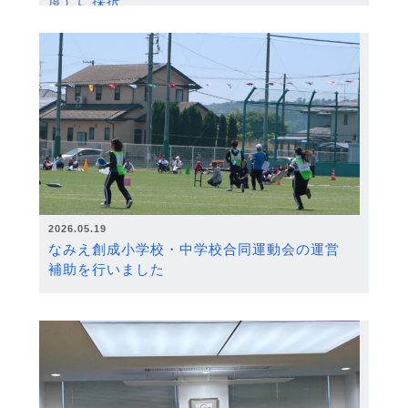
度）に採択
2026.05.19
なみえ創成小学校・中学校合同運動会の運営
補助を行いました