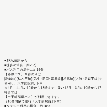
■JR弘前駅から
■徒歩の場合…約25分
■バス利用の場合…約15分
【路線バス】６番のりば
[駒越線][枯木平線][弥生･新岡･葛原線][相馬線][大秋･居森平線]を
利用し,｢大学病院前｣下車
※4月～11月の10時から18時まで，及び12月～3月の10時から17
時までは，
【土手町循環バス】が利用できます。
（10分間隔で運行,｢大学病院前｣下車）
■タクシー利用の場合…約10分