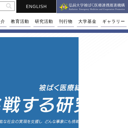
ENGLISH
紹介
教育活動
研究活動
刊行物
大学基金
ギャラリー