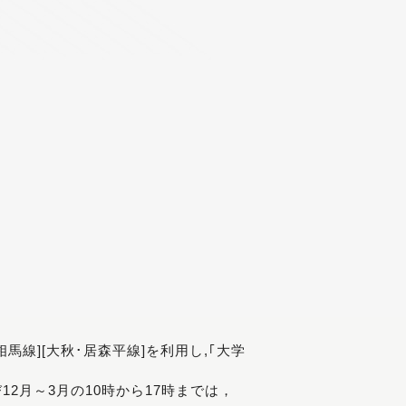
[相馬線][大秋･居森平線]を利用し,｢大学
び12月～3月の10時から17時までは，