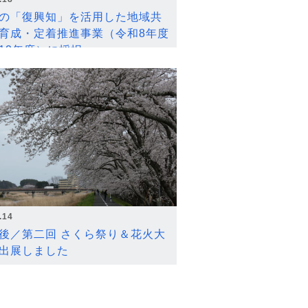
の「復興知」を活用した地域共
育成・定着推進事業（令和8年度
12年度）に採択
.14
後／第二回 さくら祭り＆花火大
出展しました