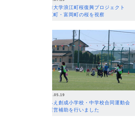
弘前大学浪江町桜復興プロジェクト
浪江町・富岡町の桜を視察
2026.05.19
なみえ創成小学校・中学校合同運動会
の運営補助を行いました