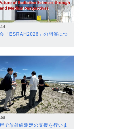
.14
会「ESRAH2026」の開催につ
.08
岸で放射線測定の支援を行いま