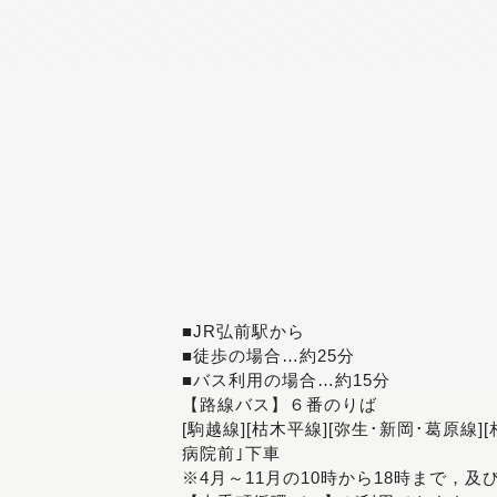
■JR弘前駅から
■徒歩の場合…約25分
■バス利用の場合…約15分
【路線バス】６番のりば
[駒越線][枯木平線][弥生･新岡･葛原線]
病院前｣下車
※4月～11月の10時から18時まで，及