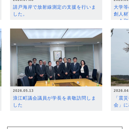
請戸海岸で放射線測定の支援を行いま
大学等
した。
創人材
～令和
2026.05.13
2026.04
浪江町議会議員が学長を表敬訪問しま
「震災
した
会」に