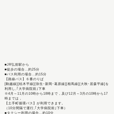
■JR弘前駅から
■徒歩の場合…約25分
■バス利用の場合…約15分
【路線バス】６番のりば
[駒越線][枯木平線][弥生･新岡･葛原線][相馬線][大秋･居森平線]を
利用し,｢大学病院前｣下車
※4月～11月の10時から18時まで，及び12月～3月の10時から17
時までは，
【土手町循環バス】が利用できます。
（10分間隔で運行,｢大学病院前｣下車）
■タクシー利用の場合…約10分