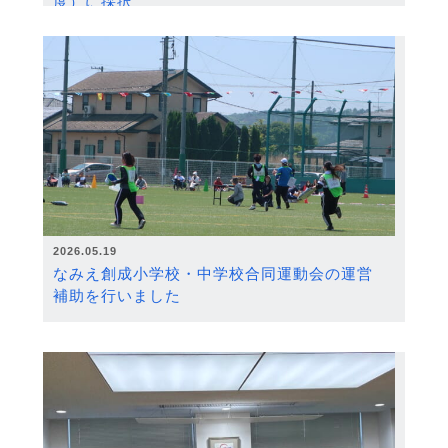
度）に採択
2026.05.19
なみえ創成小学校・中学校合同運動会の運営
補助を行いました