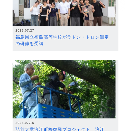
2026.07.27
福島県立福島高等学校がラドン・トロン測定
の研修を受講
2026.07.15
弘前大学浪江町桜復興プロジェクト 浪江