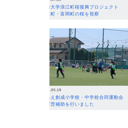
弘前大学浪江町桜復興プロジェクト
浪江町・富岡町の桜を視察
2026.05.19
なみえ創成小学校・中学校合同運動会
の運営補助を行いました