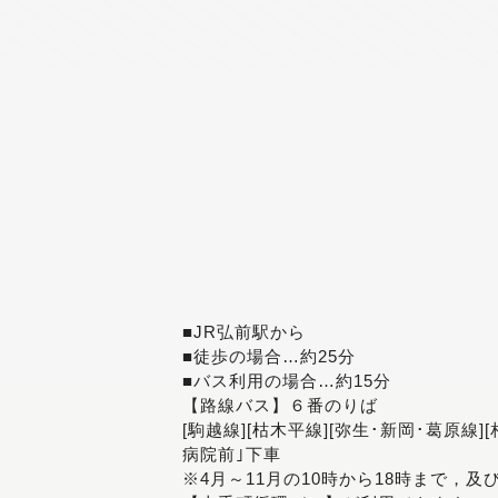
■JR弘前駅から
■徒歩の場合…約25分
■バス利用の場合…約15分
【路線バス】６番のりば
[駒越線][枯木平線][弥生･新岡･葛原線]
病院前｣下車
※4月～11月の10時から18時まで，及