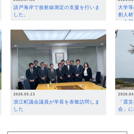
請戸海岸で放射線測定の支援を行いま
大学等
した。
創人材
～令和
2026.05.13
2026.04
浪江町議会議員が学長を表敬訪問しま
「震災
した
会」に