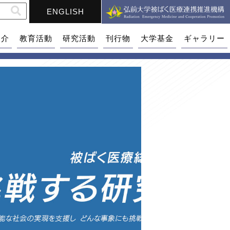
ENGLISH
紹介
教育活動
研究活動
刊行物
大学基金
ギャラリー