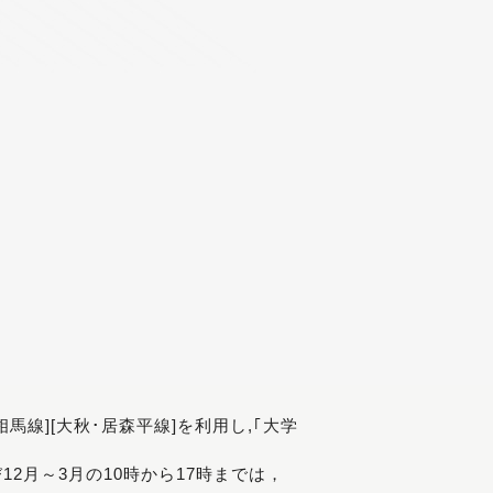
[相馬線][大秋･居森平線]を利用し,｢大学
び12月～3月の10時から17時までは，