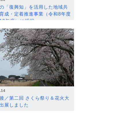
の「復興知」を活用した地域共
育成・定着推進事業（令和8年度
12年度）に採択
.14
後／第二回 さくら祭り＆花火大
出展しました