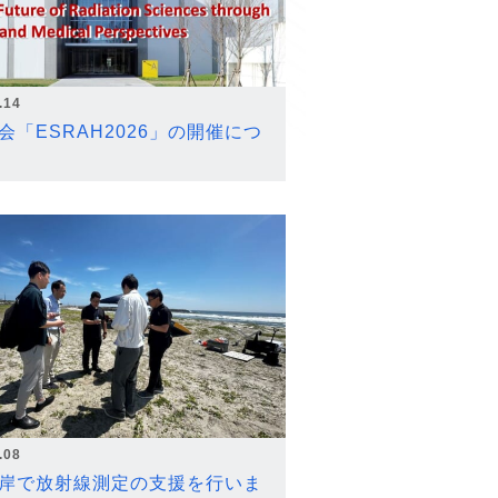
.14
会「ESRAH2026」の開催につ
.08
岸で放射線測定の支援を行いま