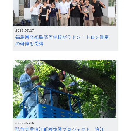
2026.07.27
福島県立福島高等学校がラドン・トロン測定
の研修を受講
2026.07.15
弘前大学浪江町桜復興プロジェクト 浪江