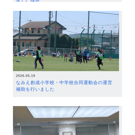
度）に採択
2026.05.19
なみえ創成小学校・中学校合同運動会の運営
補助を行いました