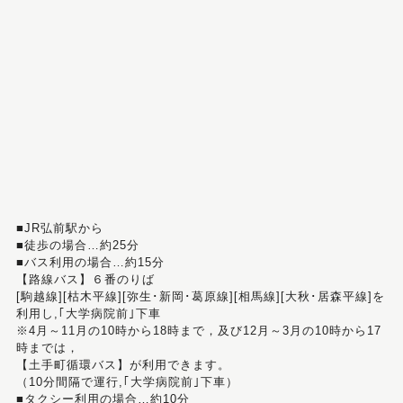
■JR弘前駅から
■徒歩の場合…約25分
■バス利用の場合…約15分
【路線バス】６番のりば
[駒越線][枯木平線][弥生･新岡･葛原線][相馬線][大秋･居森平線]を
利用し,｢大学病院前｣下車
※4月～11月の10時から18時まで，及び12月～3月の10時から17
時までは，
【土手町循環バス】が利用できます。
（10分間隔で運行,｢大学病院前｣下車）
■タクシー利用の場合…約10分