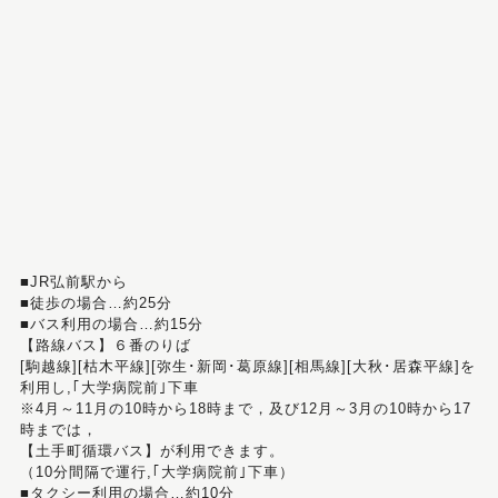
■JR弘前駅から
■徒歩の場合…約25分
■バス利用の場合…約15分
【路線バス】６番のりば
[駒越線][枯木平線][弥生･新岡･葛原線][相馬線][大秋･居森平線]を
利用し,｢大学病院前｣下車
※4月～11月の10時から18時まで，及び12月～3月の10時から17
時までは，
【土手町循環バス】が利用できます。
（10分間隔で運行,｢大学病院前｣下車）
■タクシー利用の場合…約10分