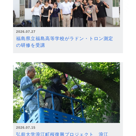
2026.07.27
福島県立福島高等学校がラドン・トロン測定
の研修を受講
2026.07.15
弘前大学浪江町桜復興プロジェクト 浪江