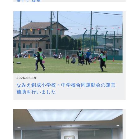
度）に採択
2026.05.19
なみえ創成小学校・中学校合同運動会の運営
補助を行いました