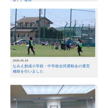
度）に採択
2026.05.19
なみえ創成小学校・中学校合同運動会の運営
補助を行いました