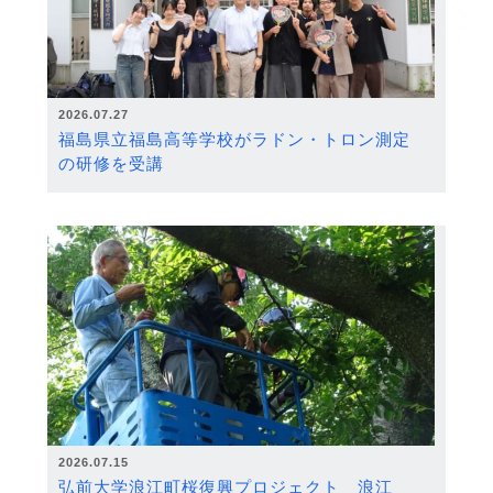
2026.07.27
福島県立福島高等学校がラドン・トロン測定
の研修を受講
2026.07.15
弘前大学浪江町桜復興プロジェクト 浪江