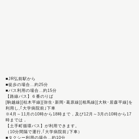
■JR弘前駅から
■徒歩の場合…約25分
■バス利用の場合…約15分
【路線バス】６番のりば
[駒越線][枯木平線][弥生･新岡･葛原線][相馬線][大秋･居森平線]を
利用し,｢大学病院前｣下車
※4月～11月の10時から18時まで，及び12月～3月の10時から17
時までは，
【土手町循環バス】が利用できます。
（10分間隔で運行,｢大学病院前｣下車）
■タクシー利用の場合…約10分