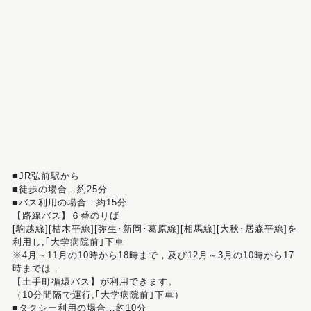
■JR弘前駅から
■徒歩の場合…約25分
■バス利用の場合…約15分
【路線バス】６番のりば
[駒越線][枯木平線][弥生･新岡･葛原線][相馬線][大秋･居森平線]を
利用し,｢大学病院前｣下車
※4月～11月の10時から18時まで，及び12月～3月の10時から17
時までは，
【土手町循環バス】が利用できます。
（10分間隔で運行,｢大学病院前｣下車）
■タクシー利用の場合…約10分