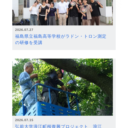
2026.07.27
福島県立福島高等学校がラドン・トロン測定
の研修を受講
2026.07.15
弘前大学浪江町桜復興プロジェクト 浪江