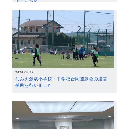
度）に採択
2026.05.19
なみえ創成小学校・中学校合同運動会の運営
補助を行いました