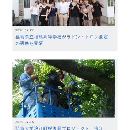
2026.07.27
福島県立福島高等学校がラドン・トロン測定
の研修を受講
2026.07.15
弘前大学浪江町桜復興プロジェクト 浪江