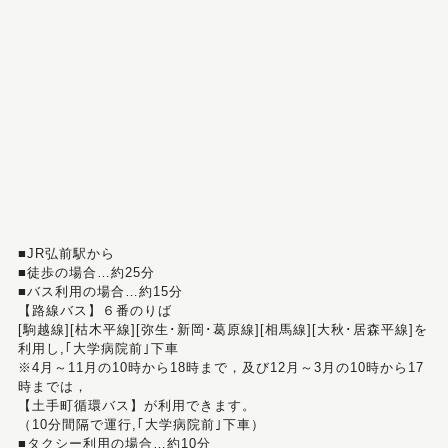
■JR弘前駅から
■徒歩の場合…約25分
■バス利用の場合…約15分
【路線バス】６番のりば
[駒越線][枯木平線][弥生･新岡･葛原線][相馬線][大秋･居森平線]を
利用し,｢大学病院前｣下車
※4月～11月の10時から18時まで，及び12月～3月の10時から17
時までは，
【土手町循環バス】が利用できます。
（10分間隔で運行,｢大学病院前｣下車）
■タクシー利用の場合…約10分