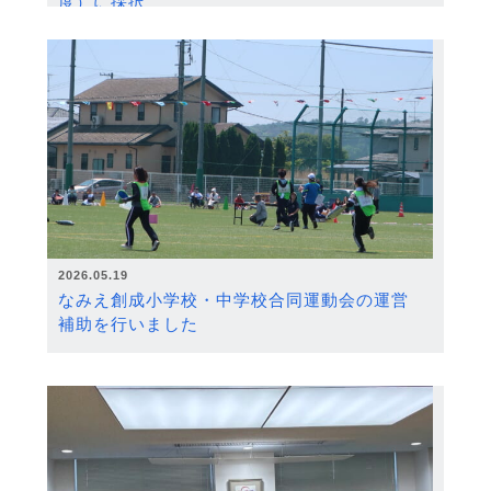
度）に採択
2026.05.19
なみえ創成小学校・中学校合同運動会の運営
補助を行いました